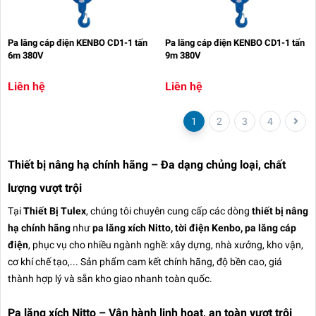
Pa lăng cáp điện KENBO CD1-1 tấn
Pa lăng cáp điện KENBO CD1-1 tấn
6m 380V
9m 380V
Liên hệ
Liên hệ
1
2
3
4
Thiết bị nâng hạ chính hãng – Đa dạng chủng loại, chất
lượng vượt trội
Tại
Thiết Bị Tulex
, chúng tôi chuyên cung cấp các dòng
thiết bị nâng
hạ chính hãng
như
pa lăng xích Nitto, tời điện Kenbo, pa lăng cáp
điện
, phục vụ cho nhiều ngành nghề: xây dựng, nhà xưởng, kho vận,
cơ khí chế tạo,... Sản phẩm cam kết chính hãng, độ bền cao, giá
thành hợp lý và sẵn kho giao nhanh toàn quốc.
Pa lăng xích Nitto – Vận hành linh hoạt, an toàn vượt trội