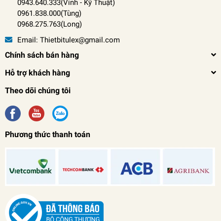
0943.640.333(Vinh
-
Kỹ Thuật)
0961.838.000(Tùng)
0968.275.763(Long)
Email:
Thietbitulex@gmail.com
Chính sách bán hàng
Hỗ trợ khách hàng
Theo dõi chúng tôi
Phương thức thanh toán
Pa Lăng Xích Lắc Tay NITTO 1 TẤN 1.5 MÉT
0₫
undefined