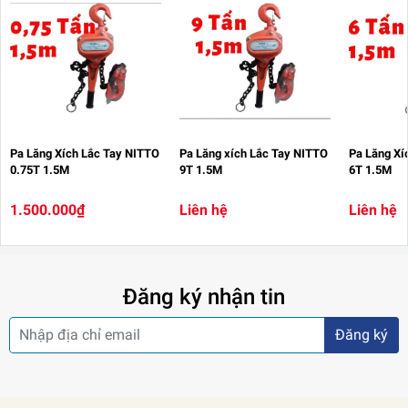
Pa Lăng Xích Lắc Tay NITTO
Pa Lăng xích Lắc Tay NITTO
Pa Lăng Xí
0.75T 1.5M
9T 1.5M
6T 1.5M
1.500.000₫
Liên hệ
Liên hệ
Đăng ký nhận tin
Đăng ký