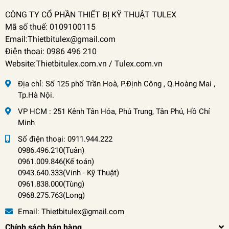
CÔNG TY CỔ PHẦN THIẾT BỊ KỸ THUẬT TULEX
Mã số thuế: 0109100115
Email:Thietbitulex@gmail.com
Điện thoại: 0986 496 210
Website:Thietbitulex.com.vn / Tulex.com.vn
Địa chỉ:
Số 125 phố Trần Hoà, P.Định Công , Q.Hoàng Mai ,
Tp.Hà Nội.
VP HCM : 251 Kênh Tân Hóa, Phú Trung, Tân Phú, Hồ Chí
Minh
Số điện thoại:
0911.944.222
0986.496.210(Tuân)
0961.009.846(Kế toán)
0943.640.333(Vinh
-
Kỹ Thuật)
0961.838.000(Tùng)
0968.275.763(Long)
Email:
Thietbitulex@gmail.com
Chính sách bán hàng