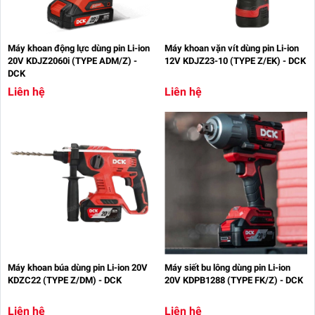
Máy khoan động lực dùng pin Li-ion
Máy khoan vặn vít dùng pin Li-ion
20V KDJZ2060i (TYPE ADM/Z) -
12V KDJZ23-10 (TYPE Z/EK) - DCK
DCK
Liên hệ
Liên hệ
Máy khoan búa dùng pin Li-ion 20V
Máy siết bu lông dùng pin Li-ion
KDZC22 (TYPE Z/DM) - DCK
20V KDPB1288 (TYPE FK/Z) - DCK
Liên hệ
Liên hệ