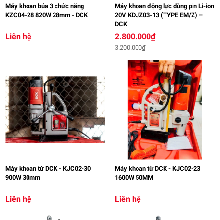
Máy khoan búa 3 chức năng
Máy khoan động lực dùng pin Li-ion
KZC04-28 820W 28mm - DCK
20V KDJZ03-13 (TYPE EM/Z) –
DCK
Liên hệ
2.800.000₫
3.200.000₫
Máy khoan từ DCK - KJC02-30
Máy khoan từ DCK - KJC02-23
900W 30mm
1600W 50MM
Liên hệ
Liên hệ