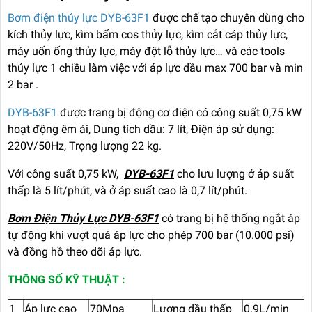
Bơm điện thủy lực DYB-63F1
được chế tạo chuyên dùng cho
kích thủy lực, kìm bấm cos thủy lực, kìm cắt cáp thủy lực,
máy uốn ống thủy lực, máy đột lỗ thủy lực… và các tools
thủy lực 1 chiều làm việc với áp lực dầu max 700 bar và min
2 bar .
DYB-63F1
được trang bị động cơ điện có công suất 0,75 kW
hoạt động êm ái, Dung tích dầu: 7 lít, Điện áp sử dụng:
220V/50Hz, Trọng lượng 22 kg.
Với công suất 0,75 kW,
DYB-63F1
cho lưu lượng ở áp suất
thấp là 5 lít/phút, và ở áp suất cao là 0,7 lít/phút.
Bơm Điện Thủy Lực DYB-63F1
có trang bị hệ thống ngắt áp
tự động khi vượt quá áp lực cho phép 700 bar (10.000 psi)
và đồng hồ theo dõi áp lực.
THÔNG SỐ KỸ THUẬT :
1
Áp lực cao
70Mpa
Lượng dầu thấp
0.9L/min