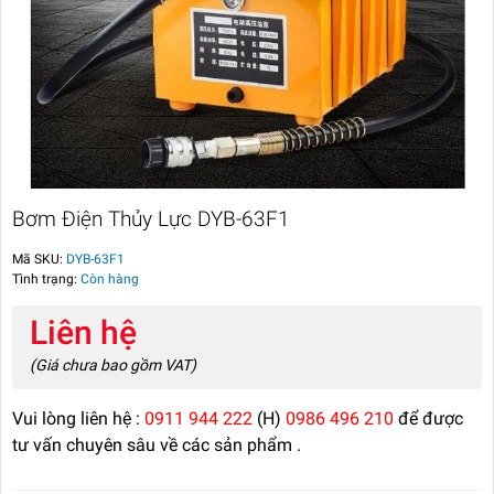
Bơm Điện Thủy Lực DYB-63F1
Mã SKU:
DYB-63F1
Tình trạng:
Còn hàng
Liên hệ
(Giá chưa bao gồm VAT)
Vui lòng liên hệ :
0911 944 222
(H)
0986 496 210
để được
tư vấn chuyên sâu về các sản phẩm .