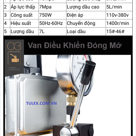
2
Áp lực thấp
7Mpa
Lượng dầu cao
5L/min
3
Công suất
750W
Điện áp
110v-380v
4
Hiệu suất
50Hz-60Hz
Chuyển động
1400r/min
5
Lượng dầu
7L
Loại dầu
15#-46#