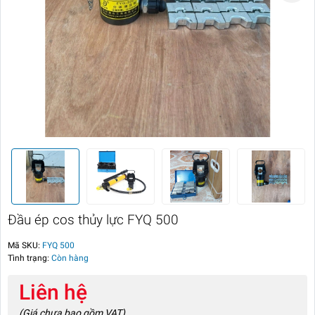
Đầu ép cos thủy lực FYQ 500
Mã SKU:
FYQ 500
Tình trạng:
Còn hàng
Liên hệ
(Giá chưa bao gồm VAT)