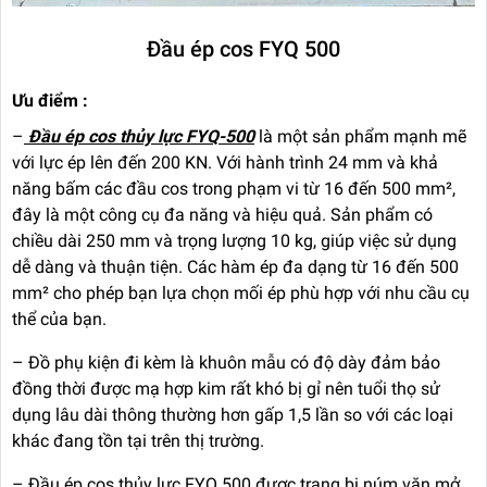
Đầu ép cos FYQ 500
Ưu điểm :
–
Đầu ép cos thủy lực FYQ-500
là một sản phẩm mạnh mẽ
với lực ép lên đến 200 KN. Với hành trình 24 mm và khả
năng bấm các đầu cos trong phạm vi từ 16 đến 500 mm²,
đây là một công cụ đa năng và hiệu quả. Sản phẩm có
chiều dài 250 mm và trọng lượng 10 kg, giúp việc sử dụng
dễ dàng và thuận tiện. Các hàm ép đa dạng từ 16 đến 500
mm² cho phép bạn lựa chọn mối ép phù hợp với nhu cầu cụ
thể của bạn.
– Đồ phụ kiện đi kèm là khuôn mẫu có độ dày đảm bảo
đồng thời được mạ hợp kim rất khó bị gỉ nên tuổi thọ sử
dụng lâu dài thông thường hơn gấp 1,5 lần so với các loại
khác đang tồn tại trên thị trường.
– Đầu ép cos thủy lực FYQ 500 được trang bị núm vặn mở