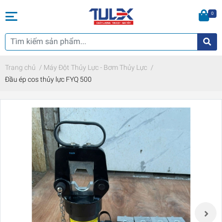
0
Trang chủ
/
Máy Đột Thủy Lực - Bơm Thủy Lực
/
Đầu ép cos thủy lực FYQ 500