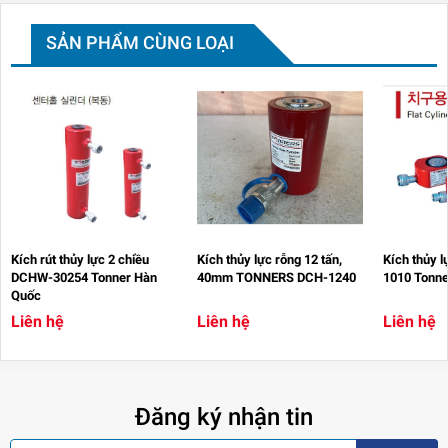
SẢN PHẨM CÙNG LOẠI
Kích rút thủy lực 2 chiều
Kích thủy lực rỗng 12 tấn,
Kích thủy l
DCHW-30254 Tonner Hàn
40mm TONNERS DCH-1240
1010 Tonne
Quốc
Liên hệ
Liên hệ
Liên hệ
Đăng ký nhận tin