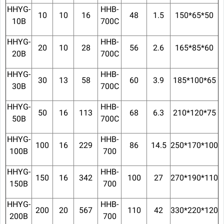
HHYG-
HHB-
10
10
16
48
1.5
150*65*50
10B
700C
HHYG-
HHB-
20
10
28
56
2.6
165*85*60
20B
700C
HHYG-
HHB-
30
13
58
60
3.9
185*100*65
30B
700C
HHYG-
HHB-
50
16
113
68
6.3
210*120*75
50B
700C
HHYG-
HHB-
100
16
229
86
14.5
250*170*100
100B
700
HHYG-
HHB-
150
16
342
100
27
270*190*110
150B
700
HHYG-
HHB-
200
20
567
110
42
330*220*120
200B
700