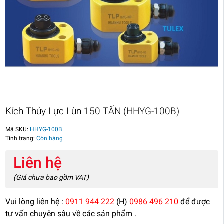
Kích Thủy Lực Lùn 150 TẤN (HHYG-100B)
Mã SKU:
HHYG-100B
Tình trạng:
Còn hàng
Liên hệ
(Giá chưa bao gồm VAT)
Vui lòng liên hệ :
0911 944 222
(H)
0986 496 210
để được
tư vấn chuyên sâu về các sản phẩm .