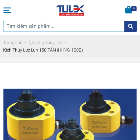
0
Trang chủ
/
Dụng Cụ Thủy Lực
/
Kích Thủy Lực Lùn 150 TẤN (HHYG-100B)