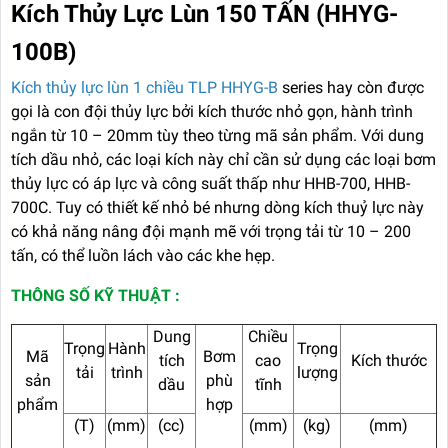
Kích Thủy Lực Lùn 150 TẤN (HHYG-
100B)
Kích thủy lực lùn 1 chiều TLP HHYG-B
series hay còn được
gọi là con đội thủy lực bởi kích thước nhỏ gọn, hành trình
ngắn từ 10 – 20mm tùy theo từng mã sản phẩm. Với dung
tích dầu nhỏ, các loại kích này chỉ cần sử dụng các loại bơm
thủy lực có áp lực và công suất thấp như HHB-700, HHB-
700C. Tuy có thiết kế nhỏ bé nhưng dòng kích thuỷ lực này
có khả năng nâng đội mạnh mẽ với trọng tải từ 10 – 200
tấn, có thể luồn lách vào các khe hẹp.
THÔNG SỐ KỸ THUẬT :
Dung
Chiều
Trọng
Hành
Trọng
Mã
Bơm
tích
cao
Kích thước
tải
trình
lượng
sản
phù
dầu
tĩnh
phẩm
hợp
(T)
(mm)
(cc)
(mm)
(kg)
(mm)