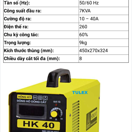
Tần số (Hz):
50/60 Hz
Công suất đầu ra:
7KVA
Cường độ ra:
10 – 40A
Điện thế ra:
260
Chu kỳ công tác:
60%
Trọng lượng:
9kg
Kích thước thùng (mm):
450x270x324
Chiều dày cắt tối đa (mm):
8