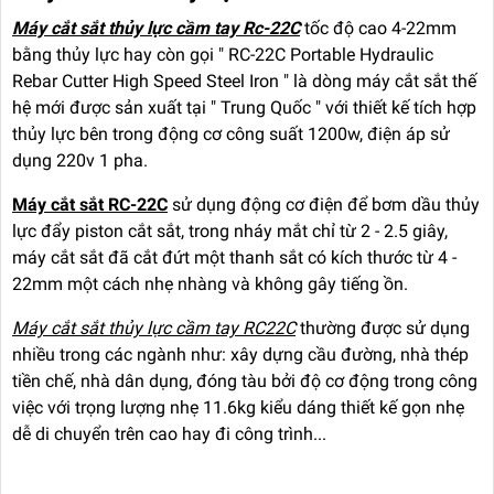
Máy cắt sắt thủy lực cầm tay Rc-22C
tốc độ cao 4-22mm
bằng thủy lực hay còn gọi " RC-22C Portable Hydraulic
Rebar Cutter High Speed Steel Iron " là dòng máy cắt sắt thế
hệ mới được sản xuất tại " Trung Quốc " với thiết kế tích hợp
thủy lực bên trong động cơ công suất 1200w, điện áp sử
dụng 220v 1 pha.
Máy cắt sắt RC-22C
sử dụng động cơ điện để bơm dầu thủy
lực đẩy piston cắt sắt, trong nháy mắt chỉ từ 2 - 2.5 giây,
máy cắt sắt đã cắt đứt một thanh sắt có kích thước từ 4 -
22mm một cách nhẹ nhàng và không gây tiếng ồn.
Máy cắt sắt thủy lực cầm tay RC22C
thường được sử dụng
nhiều trong các ngành như: xây dựng cầu đường, nhà thép
tiền chế, nhà dân dụng, đóng tàu bởi độ cơ động trong công
việc với trọng lượng nhẹ 11.6kg kiểu dáng thiết kế gọn nhẹ
dễ di chuyển trên cao hay đi công trình...