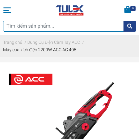
0
Trang chủ
/
Dụng Cụ Điện Cầm Tay ACC
/
Máy cưa xích điện 2200W ACC AC 405