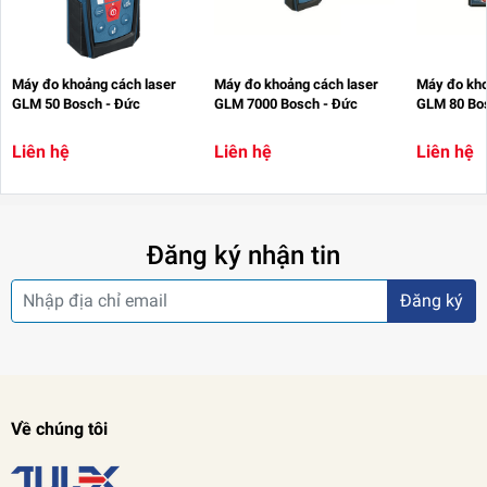
Máy đo khoảng cách laser
Máy đo khoảng cách laser
Máy đo kho
GLM 50 Bosch - Đức
GLM 7000 Bosch - Đức
GLM 80 Bo
Liên hệ
Liên hệ
Liên hệ
Đăng ký nhận tin
Đăng ký
Về chúng tôi