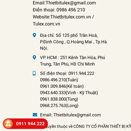
Email:Thietbitulex@gmail.com
Điện thoại: 0986 496 210
Website:Thietbitulex.com.vn /
Tulex.com.vn
Địa chỉ:
Số 125 phố Trần Hoà,
P.Định Công , Q.Hoàng Mai , Tp.Hà
Nội.
VP HCM : 251 Kênh Tân Hóa, Phú
Trung, Tân Phú, Hồ Chí Minh
Số điện thoại:
0911.944.222
0986.496.210(Tuân)
0961.009.846(Kế toán)
0943.640.333(Vinh
-
Kỹ Thuật)
0961.838.000(Tùng)
0968.275.763(Long)
Email:
Thietbitulex@gmail.com
0911 944 222
© Bản quyền thuộc về
CÔNG TY CỔ PHẦN THIẾT BỊ K