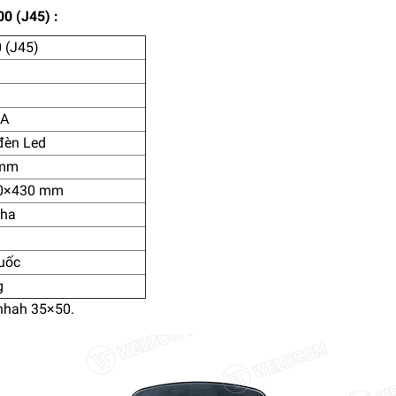
0 (J45) :
 (J45)
0A
đèn Led
 mm
0×430 mm
pha
uốc
g
nhah 35×50.