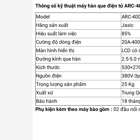
Thông số kỹ thuật máy hàn que điện tử ARC-40
Model
ARC-400
Hãng sản xuất
Jasic
Hiệu suất làm việc
85%
Cường độ dòng điện
20A-40
Màn hình hiển thị
LCD có 
Đường kính que hàn
2.5-5.0
Kích thước
530×27
Nguồn điện
380V-3
Trọng lượng sản phẩm
25 Kg
Xuất xứ
Trung Q
Bảo hành
18 thán
Phụ kiện kèm theo máy bào gồm :
02 đầu nối 