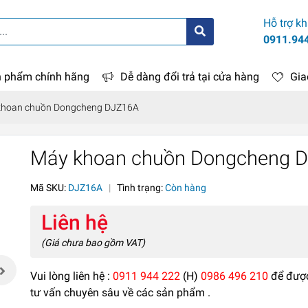
Hỗ trợ k
0911.94
 phẩm chính hãng
Dễ dàng đổi trả tại cửa hàng
Gia
khoan chuồn Dongcheng DJZ16A
Máy khoan chuồn Dongcheng 
Mã SKU:
DJZ16A
|
Tình trạng:
Còn hàng
Liên hệ
(Giá chưa bao gồm VAT)
Vui lòng liên hệ :
0911 944 222
(H)
0986 496 210
để đượ
tư vấn chuyên sâu về các sản phẩm .