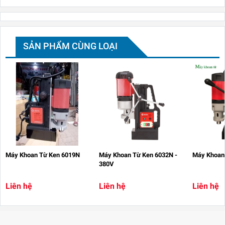
SẢN PHẨM CÙNG LOẠI
Máy Khoan Từ Ken 6019N
Máy Khoan Từ Ken 6032N -
Máy Khoan
380V
Liên hệ
Liên hệ
Liên hệ