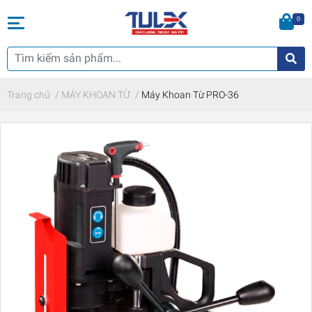
0
Trang chủ
/
MÁY KHOAN TỪ
/
Máy Khoan Từ PRO-36