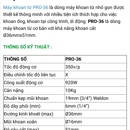
Máy khoan từ PRO-36
là dòng máy khoan từ nhỏ gọn được
thiết kế thông minh với nhiều tiện ích thích hợp cho việc
khoan ống, khoan tại công trình, di động.
PRO-36
là dòng
máy khoan từ cơ bản với khả năng khoan cắt
Ø36mmx51mm.
THÔNG SỐ KỸ THUẬT :
THÔNG SỐ
PRO-36
Tốc độ động cơ
350v/p
Điều chỉnh tốc độ liên tục
X
Công suất động cơ
920W
Cân nặng
10Kg
Chuẩn kẹp mũi khoan
19mm (3/4”) Weldon
Độ dày phôi (min)
6mm (1/4”)
Đường kính khoét (max)
Ø36mm
Mũi khoan xoắn
Ø16mm
Độ sâu cắt (max)
51mm