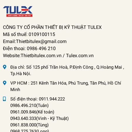
CÔNG TY CỔ PHẦN THIẾT BỊ KỸ THUẬT TULEX
Mã số thuế: 0109100115
Email:Thietbitulex@gmail.com
Điện thoại: 0986 496 210
Website:Thietbitulex.com.vn / Tulex.com.vn
Địa chỉ:
Số 125 phố Trần Hoà, P.Định Công , Q.Hoàng Mai ,
Tp.Hà Nội.
VP HCM : 251 Kênh Tân Hóa, Phú Trung, Tân Phú, Hồ Chí
Minh
Số điện thoại:
0911.944.222
0986.496.210(Tuân)
0961.009.846(Kế toán)
0943.640.333(Vinh
-
Kỹ Thuật)
0961.838.000(Tùng)
0968.275.763(Long)