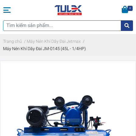
0
Trang chủ
/
Máy Nén Khí Dây Đai Jetmax
/
Máy Nén Khí Dây Đai JM-0145 (45L - 1/4HP)