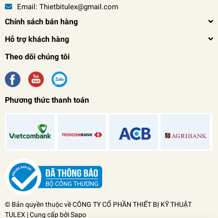
Email:
Thietbitulex@gmail.com
Chính sách bán hàng
Hỗ trợ khách hàng
Theo dõi chúng tôi
Phương thức thanh toán
Máy Nén Khí Dây Đai JM-0145 (45L - 1/4HP)
3.900.000₫
undefined
© Bản quyền thuộc về
CÔNG TY CỔ PHẦN THIẾT BỊ KỸ THUẬT
TULEX
| Cung cấp bởi
Sapo