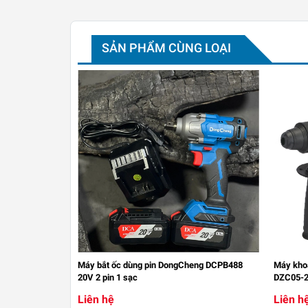
SẢN PHẨM CÙNG LOẠI
Máy bắt ốc dùng pin DongCheng DCPB488
Máy kho
20V 2 pin 1 sạc
DZC05-
Liên hệ
Liên h