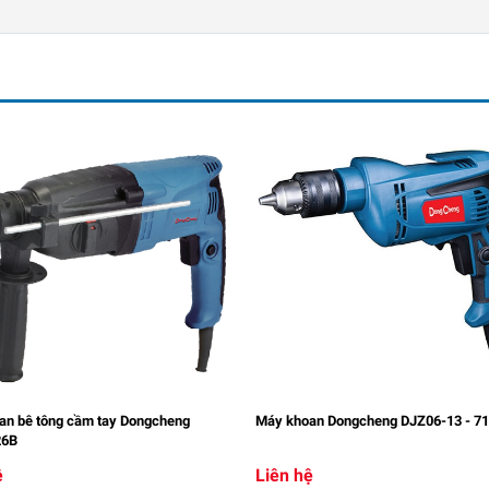
an bê tông cầm tay Dongcheng
Máy khoan Dongcheng DJZ06-13 - 7
26B
ệ
Liên hệ