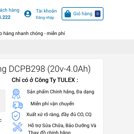
hách hàng
Tài khoản
Giỏ hàng
0
4.222
Đăng nhập
o hàng nhanh chóng - miễn phí
ng DCPB298 (20v-4.0Ah)
Chỉ có ở Công Ty TULEX :
Sản phẩm Chính hãng, Đa dạng
Miễn phí vận chuyển
Xuất xứ rõ ràng, đầy đủ CO, CQ
c
Hỗ trợ Sửa Chữa, Bảo Dưỡng Và
Thay đồ chính hãng