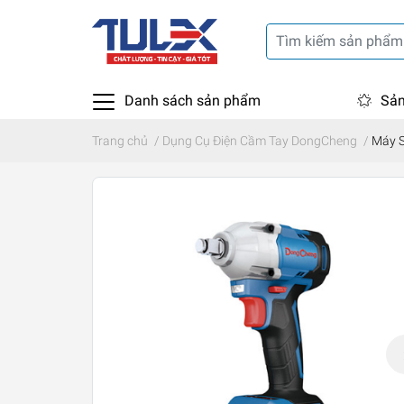
Danh sách sản phẩm
Sản
Trang chủ
/
Dụng Cụ Điện Cầm Tay DongCheng
/
Máy S