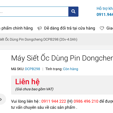
Hỗ trợ k
0911.94
 phẩm chính hãng
Dễ dàng đổi trả tại cửa hàng
Gia
iết Ốc Dùng Pin Dongcheng DCPB298 (20v-4.0Ah)
Máy Siết Ốc Dùng Pin Dongche
Mã SKU:
DCPB298
|
Tình trạng:
Còn hàng
Liên hệ
(Giá chưa bao gồm VAT)
Vui lòng liên hệ :
0911 944 222
(H)
0986 496 210
để đượ
tư vấn chuyên sâu về các sản phẩm .