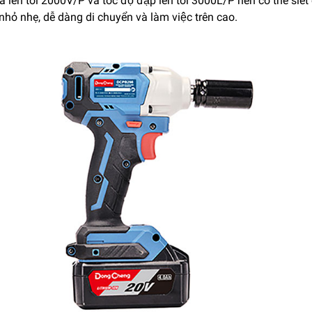
 tua lên tới 2000V/P và tốc độ đập lên tới 3000L/P nên có thể si
̉ nhẹ, dễ dàng di chuyển và làm việc trên cao.