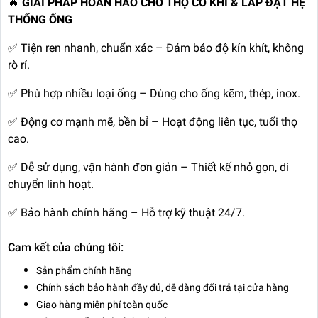
🔥
GIẢI PHÁP HOÀN HẢO CHO THỢ CƠ KHÍ & LẮP ĐẶT HỆ
THỐNG ỐNG
✅ Tiện ren nhanh, chuẩn xác – Đảm bảo độ kín khít, không
rò rỉ.
✅ Phù hợp nhiều loại ống – Dùng cho ống kẽm, thép, inox.
✅ Động cơ mạnh mẽ, bền bỉ – Hoạt động liên tục, tuổi thọ
cao.
✅ Dễ sử dụng, vận hành đơn giản – Thiết kế nhỏ gọn, di
chuyển linh hoạt.
✅ Bảo hành chính hãng – Hỗ trợ kỹ thuật 24/7.
Cam kết của chúng tôi:
Sản phẩm chính hãng
Chính sách bảo hành đầy đủ, dễ dàng đổi trả tại cửa hàng
Giao hàng miễn phí toàn quốc