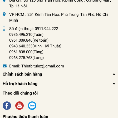
Địa chỉ:
Số 125 phố Trần Hoà, P.Định Công , Q.Hoàng Mai ,
Tp.Hà Nội.
VP HCM : 251 Kênh Tân Hóa, Phú Trung, Tân Phú, Hồ Chí
Minh
Số điện thoại:
0911.944.222
0986.496.210(Tuân)
0961.009.846(Kế toán)
0943.640.333(Vinh
-
Kỹ Thuật)
0961.838.000(Tùng)
0968.275.763(Long)
Email:
Thietbitulex@gmail.com
Chính sách bán hàng
Hỗ trợ khách hàng
Theo dõi chúng tôi
Phương thức thanh toán