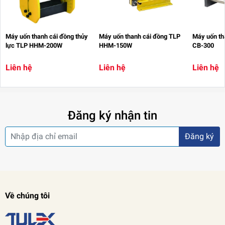
Máy uốn thanh cái đồng thủy
Máy uốn thanh cái đồng TLP
Máy uốn tha
lực TLP HHM-200W
HHM-150W
CB-300
Liên hệ
Liên hệ
Liên hệ
Đăng ký nhận tin
Đăng ký
Về chúng tôi