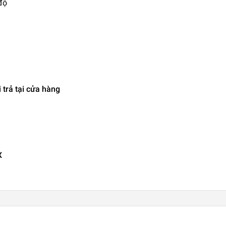
độ
 trả tại cửa hàng
X