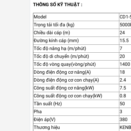
THÔNG SỐ KỸ THUẬT :
Model
CD1-
Trọng tải tối đa (kg)
5000
Chiều dài cáp (m)
24
Đường kính cáp (mm)
15.5
Tốc độ nâng hạ (m/phút)
7
Tốc độ di chuyển (m/phút)
20
Tốc độ vòng quay(vòng/phút)
1400
Dòng điện động cơ nâng(A)
18
Dòng điện động cơ con chạy(A)
2.4
Công suất động cơ nâng(kW)
7.5
Công suất động cơ con chạy(kW)
0.8
Tần suất (Hz)
50
Pha
3
Điện áp(V)
380
Thương hiệu
KEN