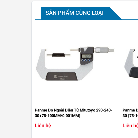
SẢN PHẨM CÙNG LOẠI
Panme Đo Ngoài Điện Tử Mitutoyo 293-243-
Panme Đo
30 (75-100MM/0.001MM)
30 (75-
Liên hệ
Liên h