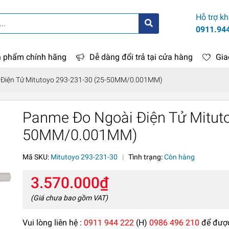
Hỗ trợ k
0911.94
 phẩm chính hãng
Dễ dàng đổi trả tại cửa hàng
Gia
Điện Tử Mitutoyo 293-231-30 (25-50MM/0.001MM)
Panme Đo Ngoài Điện Tử Mituto
50MM/0.001MM)
Mã SKU:
Mitutoyo 293-231-30
|
Tình trạng:
Còn hàng
3.570.000₫
(Giá chưa bao gồm VAT)
Vui lòng liên hệ :
0911 944 222
(H)
0986 496 210
để đượ