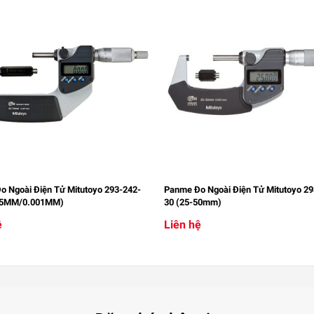
 Ngoài Điện Tử Mitutoyo 293-242-
Panme Đo Ngoài Điện Tử Mitutoyo 29
75MM/0.001MM)
30 (25-50mm)
ệ
Liên hệ