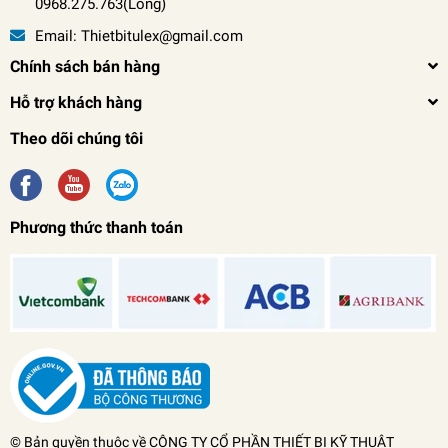
0968.275.763(Long)
Email:
Thietbitulex@gmail.com
Chính sách bán hàng
Hỗ trợ khách hàng
Theo dõi chúng tôi
Phương thức thanh toán
Bàn rà phẳng đá Granite 517-103C
(600x600x130mm)
0₫
undefined
© Bản quyền thuộc về
CÔNG TY CỔ PHẦN THIẾT BỊ KỸ THUẬT