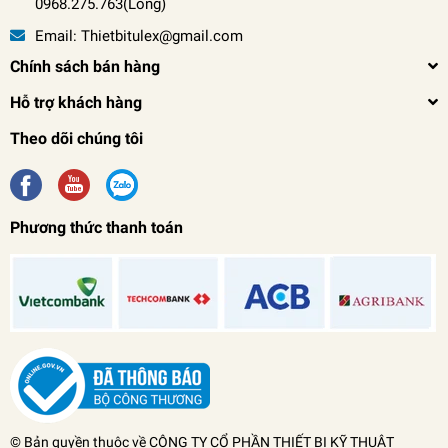
0968.275.763(Long)
Email:
Thietbitulex@gmail.com
Chính sách bán hàng
Hỗ trợ khách hàng
Theo dõi chúng tôi
Phương thức thanh toán
Bàn rà phẳng đá Granite 517-111C
(450x300x100mm)
0₫
undefined
© Bản quyền thuộc về
CÔNG TY CỔ PHẦN THIẾT BỊ KỸ THUẬT