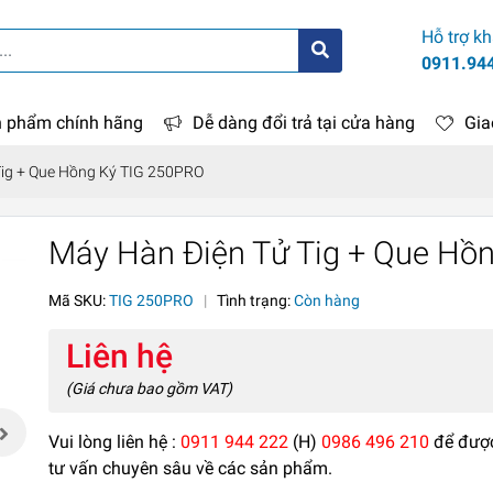
Hỗ trợ k
0911.94
 phẩm chính hãng
Dễ dàng đổi trả tại cửa hàng
Gia
Tig + Que Hồng Ký TIG 250PRO
Máy Hàn Điện Tử Tig + Que Hồ
Mã SKU:
TIG 250PRO
|
Tình trạng:
Còn hàng
Liên hệ
(Giá chưa bao gồm VAT)
Vui lòng liên hệ :
0911 944 222
(H)
0986 496 210
để đượ
tư vấn chuyên sâu về các sản phẩm.