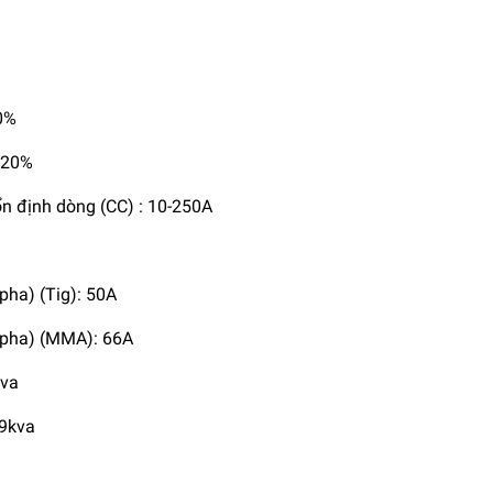
0%
 20%
n định dòng (CC) : 10-250A
1pha) (Tig): 50A
,1pha) (MMA): 66A
kva
.9kva