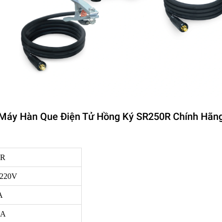
Máy Hàn Que Điện Tử Hồng Ký SR250R Chính Hãn
0R
, 220V
A
 A