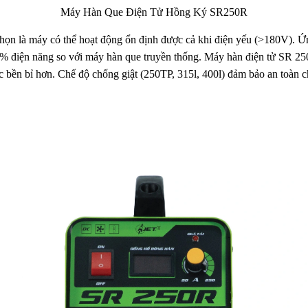
Máy Hàn Que Điện Tử Hồng Ký SR250R
họn là máy có thể hoạt động ổn định được cả khi điện yếu (>180V).
 điện năng so với máy hàn que truyền thống. Máy hàn điện tử SR 250R
c bền bỉ hơn. Chế độ chống giật (250TP, 315l, 400l) đảm bảo an toàn 