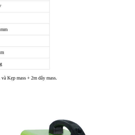
V
0 mm
am
ng
 và Kẹp mass + 2m dây mass.