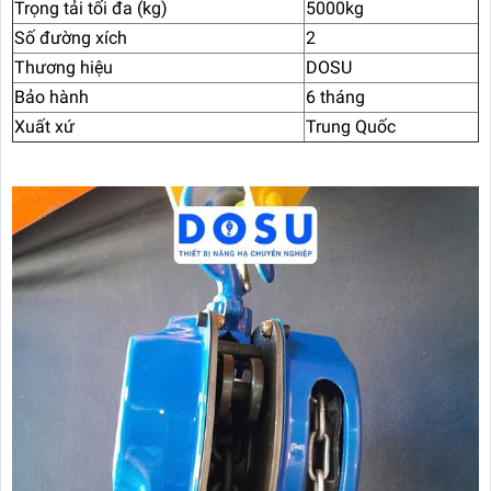
Trọng tải tối đa (kg)
5000kg
Số đường xích
2
Thương hiệu
DOSU
Bảo hành
6 tháng
Xuất xứ
Trung Quốc