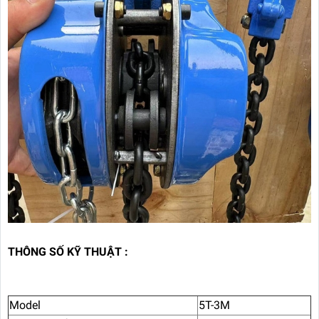
THÔNG SỐ KỸ THUẬT :
Model
5T-3M