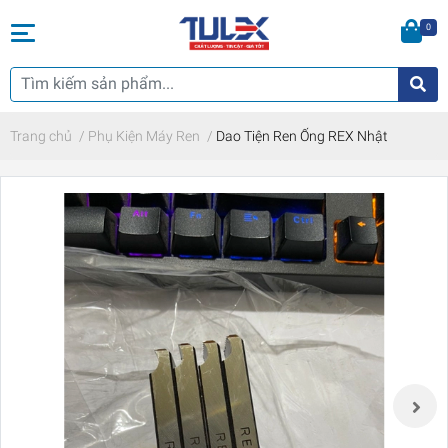
0
Trang chủ
/
Phụ Kiện Máy Ren
/
Dao Tiện Ren Ống REX Nhật